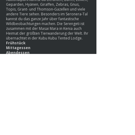
Geparden, Hyänen, Giraffen, Zebras, Gnus,
Topis, Grant- und Thomson-Gazellen und viele
andere Tiere sehen. Besonders im Seronera-Tal
kannst du das ganze Jahr über fantastische
Wildbeobachtungen machen. Die Serengeti ist
zusammen mit der Masai Mara in Kenia auch
Heimat der größten Tierwanderung der Welt. Ihr
übernachtet in der Kubu Kubu Tented Lodge.
Frühstück
Mittagessen
Abendessen
Tag 6 | Serengeti-Nationalpark – Arusha
Flug in einem kleinen Flugzeug
Wenn die Zeit reicht, geht es am frühen Morgen
auf eine letzte Pirschfahrt. Nach einem leckeren
Frühstück in der Lodge bringt dich dein Guide
zum Flugplatz. Hier heißt es Abschied nehmen
und ein kleines Flugzeug besteigen, das dich
zurück nach Arusha bringt, wo deine Serengeti-
Luxus-Safari endet. Anschlussflüge zur Küste oder
zu den Inseln Tansanias können gegen Aufpreis
von uns organisiert werden.
Frühstück
Mittagessen