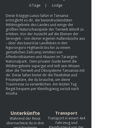
6 Tage | Lodge
Diese 6-tägige Luxus-Safari in Tansania
ermöglicht es dir, die beeindruckendsten
Wildnisgebiete des Landes und einige der
größten Naturschauspiele der Tierwelt stilvoll zu
erleben. Von der Aussicht auf die Ebenen der
Serengeti – von deiner eigenen Außendusche aus
– über das luxuriöse Landleben in den
Ngorongoro Highlands bis hin zu einem
gemütlichen Zeltcamp inmitten von
Affenbrotbäumen und Akazien im Tarangire-
Nationalpark. Dein privater Guide kennt die
Wildtiergebiete supergut und teilt sein Wissen
über die Tierwelt und Ökosysteme Tansanias mit
dir. Diese Safari bietet dir die Flexibilität und
Privatsphäre, die du brauchst, um deine
Traumreise zu verwirklichen. Am letzten Tag
fliegst bequem per Kleinflugzeug zurück nach
Arusha.
Unterkünfte
Transport
Transport in einem 4x4
Während der Reise
Fahrzeug und
übernachtest du in drei
Kleinflugzeug von der
verschiedenen