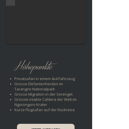
Höhepunkte
Privatsafari in einem 4x4 Fahrzeug
Grosse Elefantenherden im
Tarangire Nationalpark
Grosse Migration in der Serenget
Grösste intakte Caldera der Welt im
Ngorongoro Krater
Kurze Flugsafari auf der Rückreise