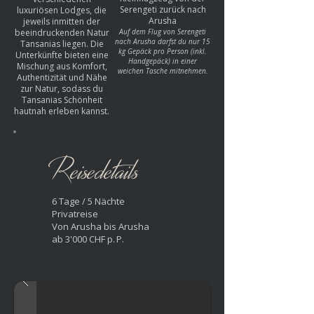
Serengeti zurück nach
luxuriösen Lodges, die
Arusha
jeweils inmitten der
beeindruckenden Natur
Auf dem Flug von Serengeti
nach Arusha darfst du nur 15
Tansanias liegen. Die
kg Gepäck pro Person (inkl.
Unterkünfte bieten eine
Handgepäck) in einer
Mischung aus Komfort,
weichen Tasche mitnehmen.
Authentizität und Nähe
zur Natur, sodass du
Tansanias Schönheit
hautnah erleben kannst.
Reisedetails
6 Tage / 5 Nächte
Privatreise
Von Arusha bis Arusha
ab 3'000 CHF p. P.