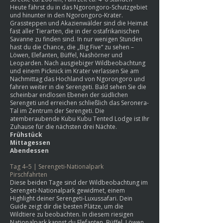
Heute fährst du in das Ngorongoro-Schutzgebiet
und hinunter in den Ngorongoro-Krater.
Grassteppen und Akazienwälder sind die Heimat
fast aller Tierarten, die in der ostafrikanischen
Savanne zu finden sind. In nur wenigen Stunden
hast du die Chance, die „Big Five“ zu sehen –
Löwen, Elefanten, Büffel, Nashörner und
Leoparden. Nach ausgiebiger Wildbeobachtung
und einem Picknick im Krater verlassen Sie am
Nachmittag das Hochland von Ngorongoro und
fahren weiter in die Serengeti. Bald sehen Sie die
scheinbar endlosen Ebenen der südlichen
Serengeti und erreichen schließlich das Seronera-
Tal im Zentrum der Serengeti. Die
atemberaubende Kubu Kubu Tented Lodge ist Ihr
Zuhause für die nächsten drei Nächte.
Frühstück
Mittagessen
Abendessen
Tag 4–5 | Serengeti-Nationalpark
Pirschfahrten
Diese beiden Tage sind der Wildbeobachtung im
Serengeti-Nationalpark gewidmet, einem
Highlight deiner Serengeti-Luxussafari. Dein
Guide zeigt dir die besten Plätze, um die
Wildtiere zu beobachten. In diesem riesigen
Nationalpark kannst du Elefanten, Büffel, Löwen,