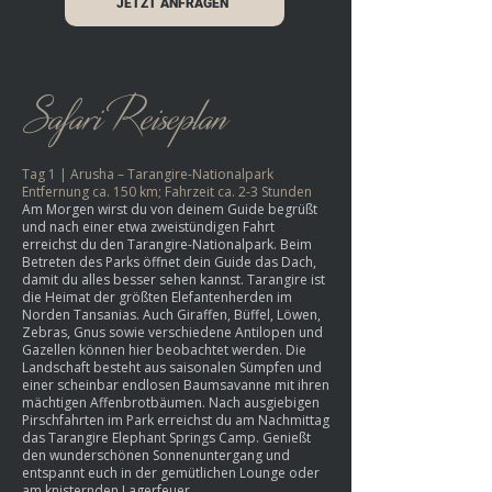
JETZT ANFRAGEN
Safari Reiseplan
Tag 1 | Arusha – Tarangire-Nationalpark
Entfernung ca. 150 km; Fahrzeit ca. 2-3 Stunden
Am Morgen wirst du von deinem Guide begrüßt
und nach einer etwa zweistündigen Fahrt
erreichst du den Tarangire-Nationalpark. Beim
Betreten des Parks öffnet dein Guide das Dach,
damit du alles besser sehen kannst. Tarangire ist
die Heimat der größten Elefantenherden im
Norden Tansanias. Auch Giraffen, Büffel, Löwen,
Zebras, Gnus sowie verschiedene Antilopen und
Gazellen können hier beobachtet werden. Die
Landschaft besteht aus saisonalen Sümpfen und
einer scheinbar endlosen Baumsavanne mit ihren
mächtigen Affenbrotbäumen. Nach ausgiebigen
Pirschfahrten im Park erreichst du am Nachmittag
das Tarangire Elephant Springs Camp. Genießt
den wunderschönen Sonnenuntergang und
entspannt euch in der gemütlichen Lounge oder
am knisternden Lagerfeuer.